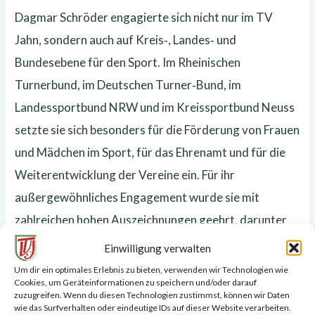
Dagmar Schröder engagierte sich nicht nur im TV
Jahn, sondern auch auf Kreis‑, Landes‑ und
Bundesebene für den Sport. Im Rheinischen
Turnerbund, im Deutschen Turner‑Bund, im
Landessportbund NRW und im Kreissportbund Neuss
setzte sie sich besonders für die Förderung von Frauen
und Mädchen im Sport, für das Ehrenamt und für die
Weiterentwicklung der Vereine ein. Für ihr
außergewöhnliches Engagement wurde sie mit
zahlreichen hohen Auszeichnungen geehrt, darunter
der Verdienstorden des Landes Nordrhein‑Westfalen,
Einwilligung verwalten
die Sportplakette des Ministerpräsidenten, der
Um dir ein optimales Erlebnis zu bieten, verwenden wir Technologien wie
Cookies, um Geräteinformationen zu speichern und/oder darauf
Ehrenbrief des Deutschen Turner‑Bundes sowie
zuzugreifen. Wenn du diesen Technologien zustimmst, können wir Daten
wie das Surfverhalten oder eindeutige IDs auf dieser Website verarbeiten.
mehrere Ehrennadeln und Ehrenmitgliedschaften.