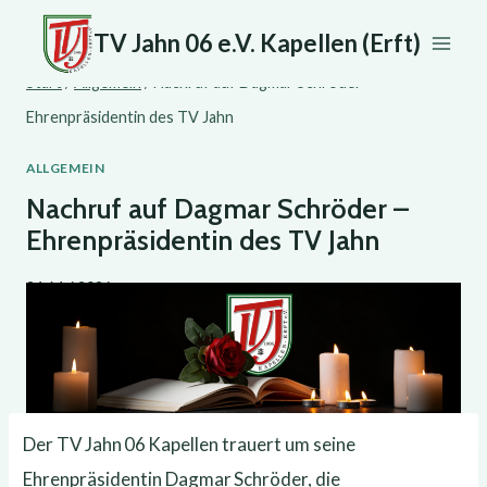
Zum
TV Jahn 06 e.V. Kapellen (Erft)
Inhalt
Start
/
Allgemein
/
Nachruf auf Dagmar Schröder –
springen
Ehrenpräsidentin des TV Jahn
ALLGEMEIN
Nachruf auf Dagmar Schröder –
Ehrenpräsidentin des TV Jahn
24. Mai 2026
Der TV Jahn 06 Kapellen trauert um seine
Ehrenpräsidentin Dagmar
Schröder, die