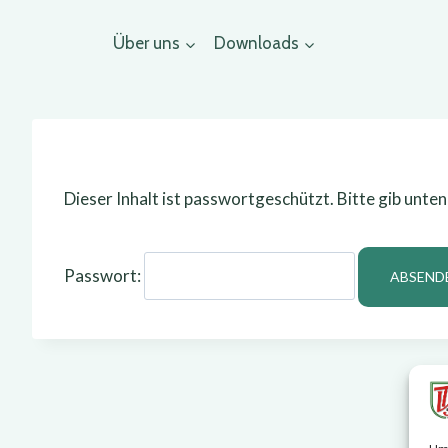
Zum
Über uns
Downloads
Inhalt
springen
Dieser Inhalt ist passwortgeschützt. Bitte gib unte
Passwort: