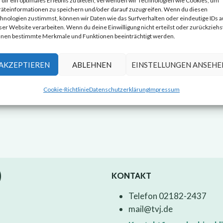
dir ein optimales Erlebnis zu bieten, verwenden wir Technologien wie Cookies, um
äteinformationen zu speichern und/oder darauf zuzugreifen. Wenn du diesen
hnologien zustimmst, können wir Daten wie das Surfverhalten oder eindeutige IDs a
ser Website verarbeiten. Wenn du deine Einwilligung nicht erteilst oder zurückziehs
nen bestimmte Merkmale und Funktionen beeinträchtigt werden.
AKZEPTIEREN
ABLEHNEN
EINSTELLUNGEN ANSEHE
Cookie-Richtlinie
Datenschutzerklärung
Impressum
)
KONTAKT
Telefon 02182-2437
mail@tvj.de