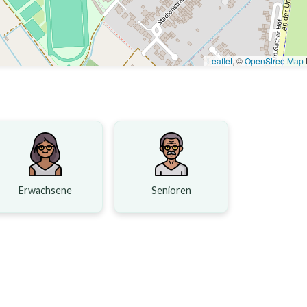
Leaflet
, ©
OpenStreetMap
Erwachsene
Senioren