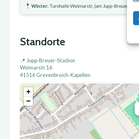
kön
Winter:
Turnhalle Weimarstr. (am Jupp‑Breuer‑Stad
Standorte
Jupp-Breuer-Stadion
Weimarstr.16
41516 Grevenbroich-Kapellen
+
−