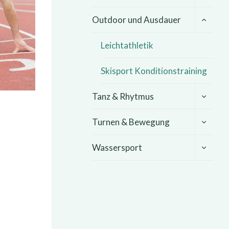
UNTER
Outdoor und Ausdauer
UMSCHA
Leichtathletik
Skisport Konditionstraining
UNTER
Tanz & Rhytmus
UMSCHA
UNTER
Turnen & Bewegung
UMSCHA
UNTER
Wassersport
UMSCHA