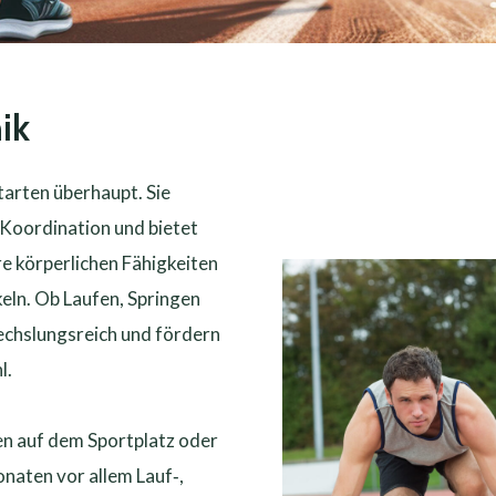
ik
rtarten überhaupt. Sie
 Koordination und bietet
re körperlichen Fähigkeiten
keln. Ob Laufen, Springen
echslungsreich und fördern
l.
ßen auf dem Sportplatz oder
naten vor allem Lauf‑,