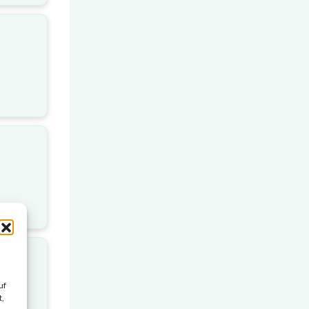
uf
t,