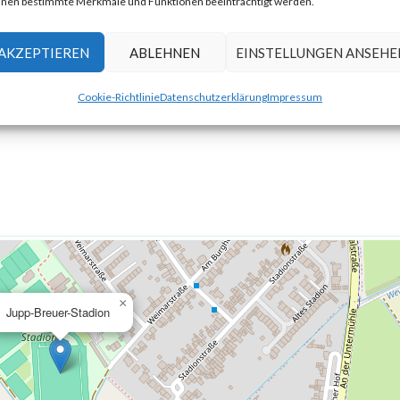
nen bestimmte Merkmale und Funktionen beeinträchtigt werden.
ion)
AKZEPTIEREN
ABLEHNEN
EINSTELLUNGEN ANSEHE
Cookie-Richtlinie
Datenschutzerklärung
Impressum
×
Jupp-Breuer-Stadion