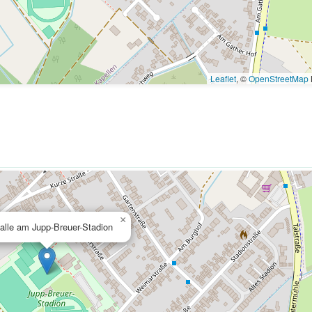
Leaflet
, ©
OpenStreetMap
×
alle am Jupp-Breuer-Stadion