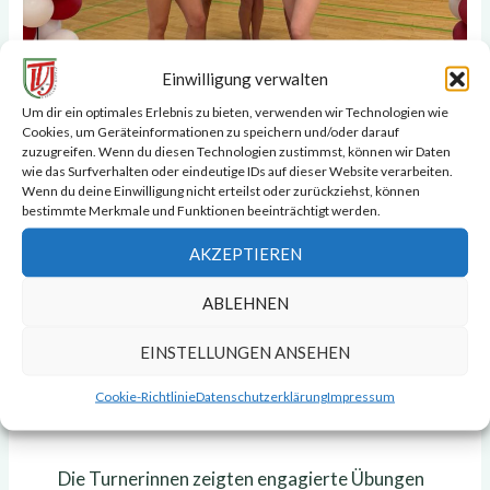
Einwilligung verwalten
Um dir ein optimales Erlebnis zu bieten, verwenden wir Technologien wie
Cookies, um Geräteinformationen zu speichern und/oder darauf
zuzugreifen. Wenn du diesen Technologien zustimmst, können wir Daten
wie das Surfverhalten oder eindeutige IDs auf dieser Website verarbeiten.
Wenn du deine Einwilligung nicht erteilst oder zurückziehst, können
bestimmte Merkmale und Funktionen beeinträchtigt werden.
Mit einer geschlossenen Mannschaftsleistung
AKZEPTIEREN
erreichten wir einen starken fünften Platz.
ABLEHNEN
Besonders erfreulich: Damit befinden wir uns
nicht auf einem Abstiegsplatz. In der
EINSTELLUNGEN ANSEHEN
Gesamtwertung belegen wir aktuell sogar
Cookie-Richtlinie
Datenschutzerklärung
Impressum
den vierten Rang.
Die Turnerinnen zeigten engagierte Übungen